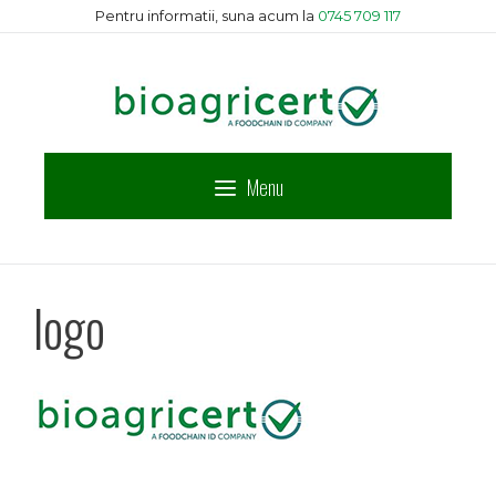
Sari
Pentru informatii, suna acum la
0745 709 117
la
conținut
Menu
logo