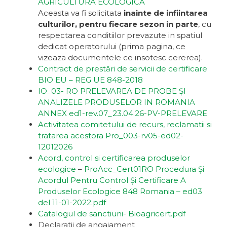
AGRICULTURA ECOLOGICĂ
Aceasta va fi solicitata
inainte de infiintarea
culturilor, pentru fiecare sezon in parte
, cu
respectarea conditiilor prevazute in spatiul
dedicat operatorului (prima pagina, ce
vizeaza documentele ce insotesc cererea).
Contract de prestări de servicii de certificare
BIO EU – REG UE 848-2018
IO_03- RO PRELEVAREA DE PROBE ȘI
ANALIZELE PRODUSELOR IN ROMANIA
ANNEX ed1-rev.07_23.04.26-PV-PRELEVARE
Activitatea comitetului de recurs, reclamatii si
tratarea acestora Pro_003-rv05-ed02-
12012026
Acord, control si certificarea produselor
ecologice
–
ProAcc_Cert01RO Procedura Și
Acordul Pentru Control Și Certificare A
Produselor Ecologice 848 Romania – ed03
del 11-01-2022.pdf
Catalogul de sanctiuni- Bioagricert.pdf
Declaratii de angajament