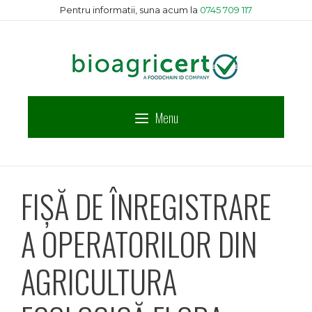
Sari
Pentru informatii, suna acum la
0745 709 117
la
conținut
Menu
FIŞĂ DE ÎNREGISTRARE
A OPERATORILOR DIN
AGRICULTURA