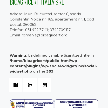
BIOAGRICERT ITALIA SRL
Adresa: Mun. Bucuresti, sector 6, strada
Constantin Noica nr. 165, apartament nr. 1, cod
postal: 060052
Telefon: 031.422.37.41; 0745709117
Email: romania@bioagricert.org
Warning
: Undefined variable $sanitizedTitle in
/home/bioagricert/public_html/wp-
content/plugins/wp-social-widget/inc/social-
widget.php
on line
565