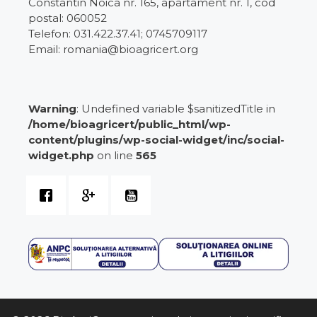
Constantin Noica nr. 165, apartament nr. 1, cod
postal: 060052
Telefon: 031.422.37.41; 0745709117
Email: romania@bioagricert.org
Warning
: Undefined variable $sanitizedTitle in
/home/bioagricert/public_html/wp-
content/plugins/wp-social-widget/inc/social-
widget.php
on line
565