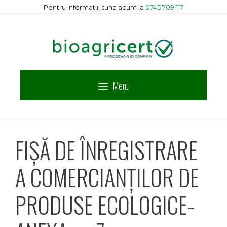
Sari
Pentru informatii, suna acum la
0745 709 117
la
conținut
Menu
FIŞĂ DE ÎNREGISTRARE
A COMERCIANȚILOR DE
PRODUSE ECOLOGICE-