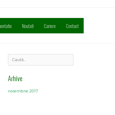
entatie
Noutati
Cariere
Contact
Caută
după:
Arhive
noiembrie 2017