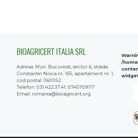
BIOAGRICERT ITALIA SRL
Warni
/home/
Adresa: Mun. Bucuresti, sector 6, strada
conten
Constantin Noica nr. 165, apartament nr. 1,
widge
cod postal: 060052
Telefon: 031.422.37.41; 0745709117
Email: romania@bioagricert.org