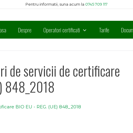
Pentru informatii, suna acum la
0745 709 117
asa
Despre
Operatori certificati
Tarife
Docum
i de servicii de certificare
E) 848_2018
rtificare BIO EU - REG. (UE) 848_2018