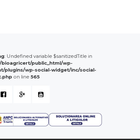
ng
: Undefined variable $sanitizedTitle in
bioagricert/public_html/wp-
t/plugins/wp-social-widget/inc/social-
t.php
on line
565