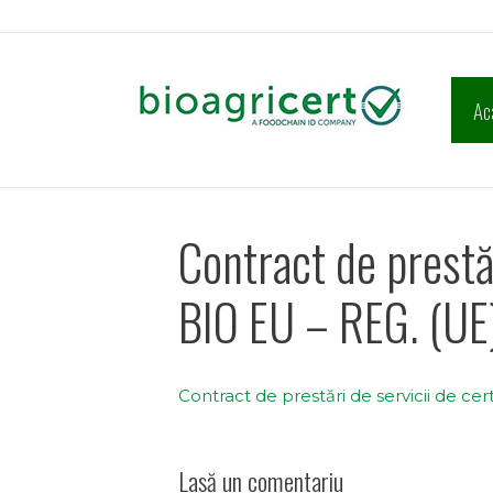
Sari
la
conținut
Ac
Contract de prestăr
BIO EU – REG. (U
Contract de prestări de servicii de ce
Lasă un comentariu