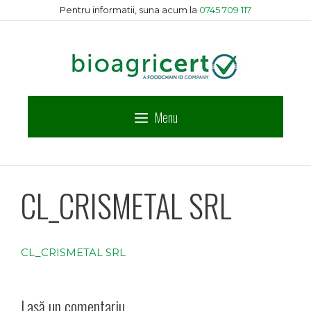
Sari
Pentru informatii, suna acum la
0745 709 117
la
conținut
Menu
CL_CRISMETAL SRL
CL_CRISMETAL SRL
Lasă un comentariu