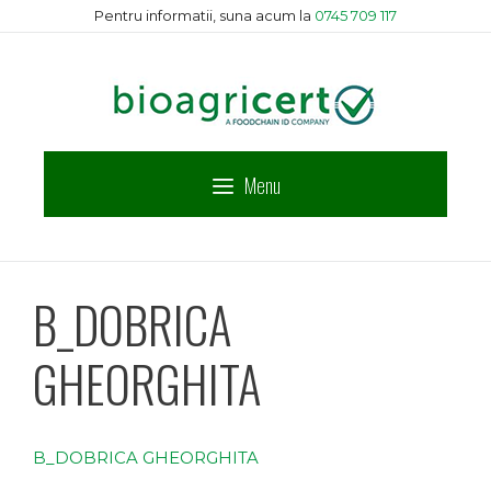
Sari
Pentru informatii, suna acum la
0745 709 117
la
conținut
Menu
B_DOBRICA
GHEORGHITA
B_DOBRICA GHEORGHITA